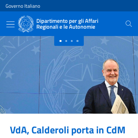
Vai al contenuto
Vai alla navigazione del sito
Governo Italiano
Dipartimento per gli Affari
Regionali e le Autonomie
Cerca
Primo piano
VdA, Calderoli porta in CdM