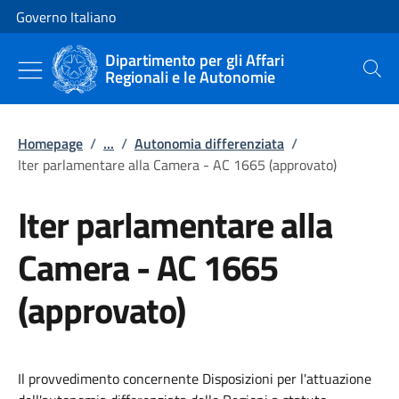
Vai al contenuto
Vai alla navigazione del sito
Governo Italiano
Dipartimento per gli Affari
Regionali e le Autonomie
Cerca
Homepage
/
...
/
Autonomia differenziata
/
Iter parlamentare alla Camera - AC 1665 (approvato)
Iter parlamentare alla
Camera - AC 1665
(approvato)
Il provvedimento concernente Disposizioni per l'attuazione