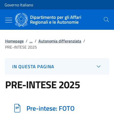
Vai al contenuto
Vai alla navigazione del sito
Governo Italiano
Dipartimento per gli Affari
Regionali e le Autonomie
Cerca
Homepage
/
...
/
Autonomia differenziata
/
PRE-INTESE 2025
IN QUESTA PAGINA
PRE-INTESE 2025
Pre-intese: FOTO