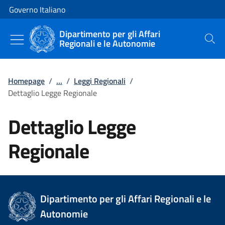
Vai al contenuto
Vai alla navigazione del sito
Governo Italiano
Dipartimento per gli Affari
Regionali e le Autonomie
Cerca
Homepage
/
...
/
Leggi Regionali
/
Dettaglio Legge Regionale
Dettaglio Legge
Regionale
Dipartimento per gli Affari Regionali e le
Autonomie