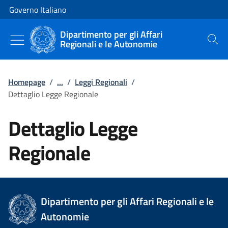
Vai al contenuto
Vai alla navigazione del sito
Governo Italiano
Dipartimento per gli Affari
Regionali e le Autonomie
Cerca
Homepage
/
...
/
Leggi Regionali
/
Dettaglio Legge Regionale
Dettaglio Legge
Regionale
Dipartimento per gli Affari Regionali e le
Autonomie