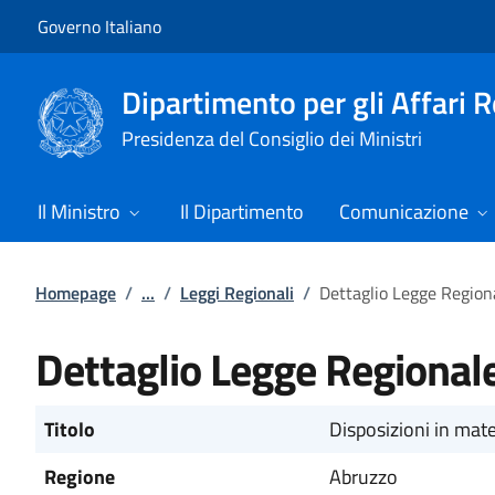
Vai al contenuto
Vai alla navigazione del sito
Governo Italiano
Dipartimento per gli Affari 
Presidenza del Consiglio dei Ministri
Il Ministro
Il Dipartimento
Comunicazione
Homepage
/
...
/
Leggi Regionali
/
Dettaglio Legge Region
Dettaglio Legge Regional
Titolo
Disposizioni in mate
Regione
Abruzzo