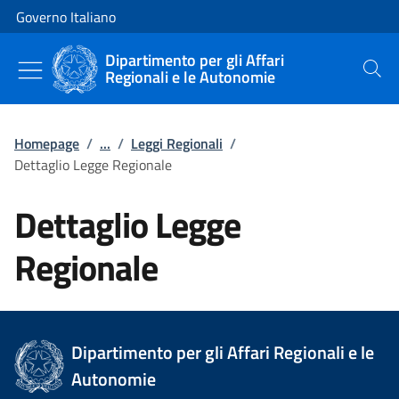
Vai al contenuto
Vai alla navigazione del sito
Governo Italiano
Dipartimento per gli Affari
Regionali e le Autonomie
Cerca
Homepage
/
...
/
Leggi Regionali
/
Dettaglio Legge Regionale
Dettaglio Legge
Regionale
Dipartimento per gli Affari Regionali e le
Autonomie