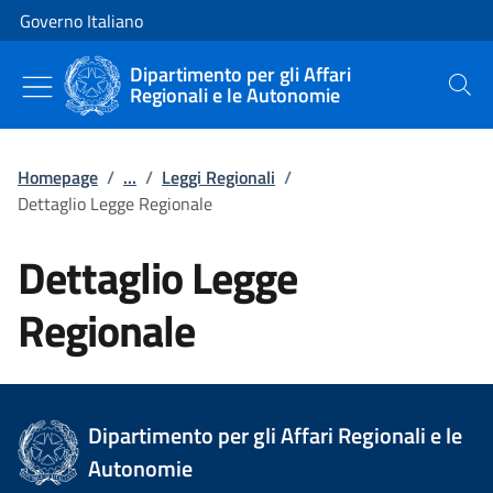
Vai al contenuto
Vai alla navigazione del sito
Governo Italiano
Dipartimento per gli Affari
Regionali e le Autonomie
Cerca
Homepage
/
...
/
Leggi Regionali
/
Dettaglio Legge Regionale
Dettaglio Legge
Regionale
Dipartimento per gli Affari Regionali e le
Autonomie