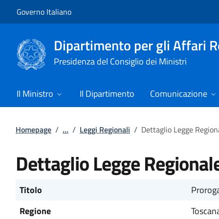
Vai al contenuto
Vai alla navigazione del sito
Governo Italiano
Dipartimento per gli Affari 
Presidenza del Consiglio dei Ministri
Il Ministro
Il Dipartimento
Comunicazione
Homepage
/
...
/
Leggi Regionali
/
Dettaglio Legge Region
Dettaglio Legge Regional
Titolo
Proroga 
Regione
Toscan