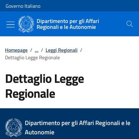
Vai al contenuto
Vai alla navigazione del sito
Governo Italiano
Dipartimento per gli Affari
Regionali e le Autonomie
Cerca
Homepage
/
...
/
Leggi Regionali
/
Dettaglio Legge Regionale
Dettaglio Legge
Regionale
Dipartimento per gli Affari Regionali e le
Autonomie