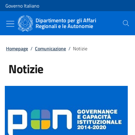
Vai al contenuto
Vai alla navigazione del sito
Governo Italiano
Dipartimento per gli Affari
Regionali e le Autonomie
Cerca
Homepage
/
Comunicazione
/
Notizie
Notizie
Tutti i contenuti della pagina Not