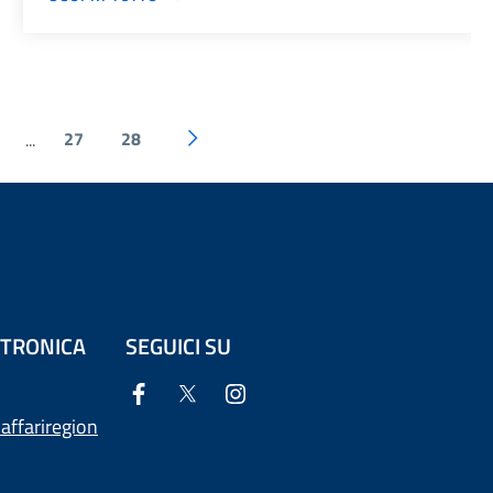
27
28
...
ETTRONICA
SEGUICI SU
affariregion