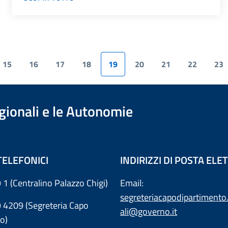
15
16
17
18
19
20
21
22
23
egionali e le Autonomie
TELEFONICI
INDIRIZZI DI POSTA EL
 1 (Centralino Palazzo Chigi)
Email:
segreteriacapodipartimento.
9 4209 (Segreteria Capo
ali@governo.it
o)