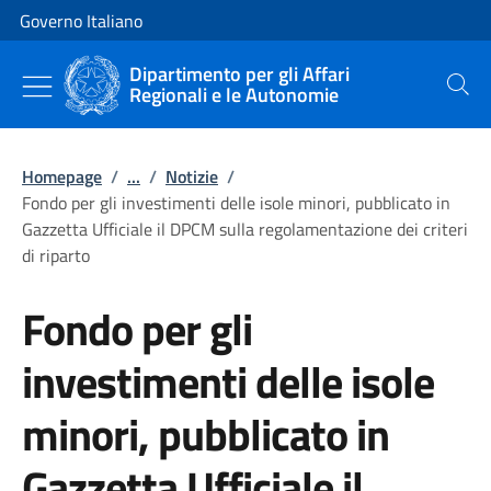
Vai al contenuto
Vai alla navigazione del sito
Governo Italiano
Dipartimento per gli Affari
Regionali e le Autonomie
Cerca
Homepage
/
...
/
Notizie
/
Fondo per gli investimenti delle isole minori, pubblicato in
Gazzetta Ufficiale il DPCM sulla regolamentazione dei criteri
di riparto
Fondo per gli
investimenti delle isole
minori, pubblicato in
Gazzetta Ufficiale il