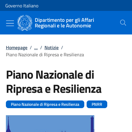
Vai al contenuto
Vai alla navigazione del sito
Governo Italiano
Dipartimento per gli Affari
Regionali e le Autonomie
Cerca
Homepage
/
...
/
Notizie
/
Piano Nazionale di Ripresa e Resilienza
Piano Nazionale di
Ripresa e Resilienza
Piano Nazionale di Ripresa e Resilienza
PNRR