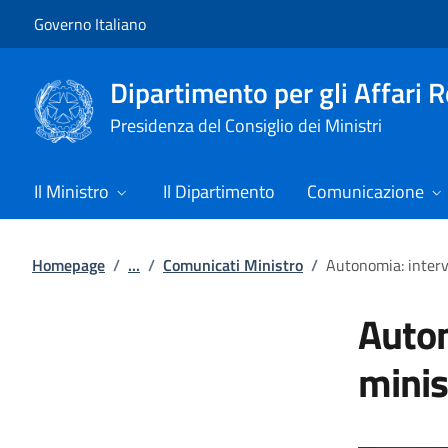
Vai al contenuto
Vai alla navigazione del sito
Governo Italiano
Dipartimento per gli Affari 
Presidenza del Consiglio dei Ministri
Il Ministro
Il Dipartimento
Comunicazione
Homepage
/
...
/
Comunicati Ministro
/
Autonomia: interve
Auton
minis