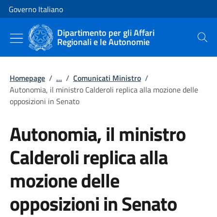
Vai al contenuto
Vai alla navigazione del sito
Governo Italiano
Dipartimento per gli Affari
Regionali e le Autonomie
Cerca
Homepage
/
...
/
Comunicati Ministro
/
Autonomia, il ministro Calderoli replica alla mozione delle
opposizioni in Senato
Autonomia, il ministro
Calderoli replica alla
mozione delle
opposizioni in Senato