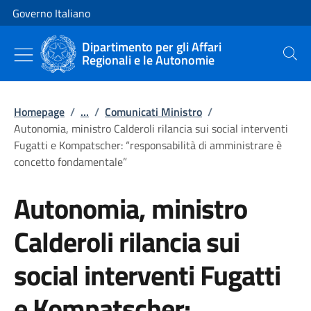
Vai al contenuto
Vai alla navigazione del sito
Governo Italiano
Dipartimento per gli Affari
Regionali e le Autonomie
Cerca
Homepage
/
...
/
Comunicati Ministro
/
Autonomia, ministro Calderoli rilancia sui social interventi
Fugatti e Kompatscher: “responsabilità di amministrare è
concetto fondamentale”
Autonomia, ministro
Calderoli rilancia sui
social interventi Fugatti
e Kompatscher: