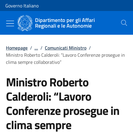
Vai al contenuto
Vai alla navigazione del sito
Governo Italiano
Dipartimento per gli Affari
Regionali e le Autonomie
Cerca
Homepage
/
...
/
Comunicati Ministro
/
Ministro Roberto Calderoli: “Lavoro Conferenze prosegue in
clima sempre collaborativo”
Ministro Roberto
Calderoli: “Lavoro
Conferenze prosegue in
clima sempre