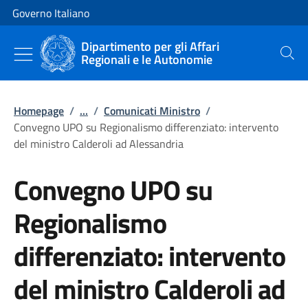
Vai al contenuto
Vai alla navigazione del sito
Governo Italiano
Dipartimento per gli Affari
Regionali e le Autonomie
Cerca
Homepage
/
...
/
Comunicati Ministro
/
Convegno UPO su Regionalismo differenziato: intervento
del ministro Calderoli ad Alessandria
Convegno UPO su
Regionalismo
differenziato: intervento
del ministro Calderoli ad