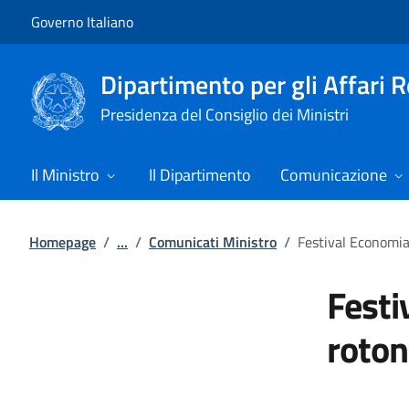
Vai al contenuto
Vai alla navigazione del sito
Governo Italiano
Dipartimento per gli Affari 
Presidenza del Consiglio dei Ministri
Il Ministro
Il Dipartimento
Comunicazione
Homepage
/
...
/
Comunicati Ministro
/
Festival Economia 
Festi
roton