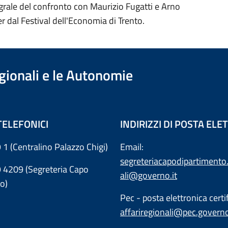
grale del confronto con
Maurizio Fugatti
e
Arno
er
dal
Festival dell'Economia di Trento.
egionali e le Autonomie
TELEFONICI
INDIRIZZI DI POSTA EL
 1 (Centralino Palazzo Chigi)
Email:
segreteriacapodipartimento.
9 4209 (Segreteria Capo
ali@governo.it
o)
Pec - posta elettronica certif
affariregionali@pec.governo