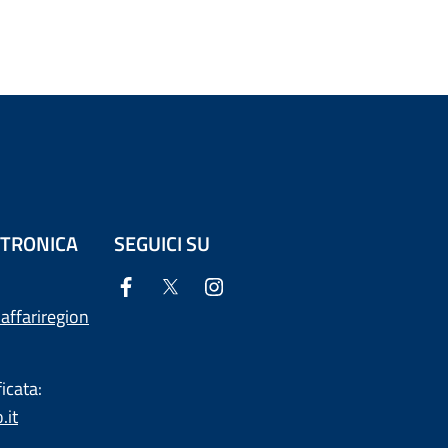
ETTRONICA
SEGUICI SU
affariregion
icata:
.it