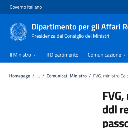
Vai al contenuto
Vai alla navigazione del sito
Governo Italiano
Dipartimento per gli Affari 
Presidenza del Consiglio dei Ministri
Il Ministro
Il Dipartimento
Comunicazione
Homepage
/
...
/
Comunicati Ministro
/
FVG, ministro Cal
FVG, 
ddl r
passo