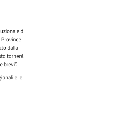
tuzionale di
e Province
ato dalla
sto tornerà
 brevi”.
ionali e le