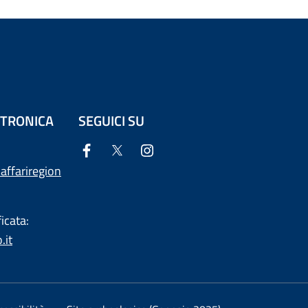
ETTRONICA
SEGUICI SU
affariregion
icata:
.it