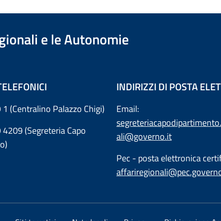
egionali e le Autonomie
TELEFONICI
INDIRIZZI DI POSTA EL
 1 (Centralino Palazzo Chigi)
Email:
segreteriacapodipartimento.
9 4209 (Segreteria Capo
ali@governo.it
o)
Pec - posta elettronica certif
affariregionali@pec.governo