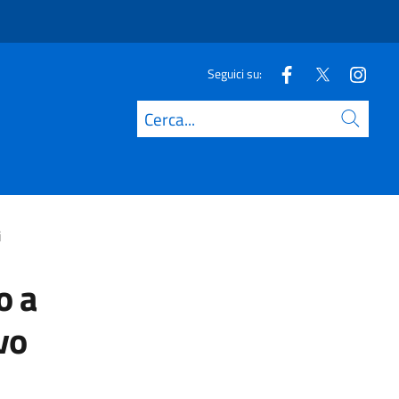
Seguici su:
Cerca
i
o a
vo