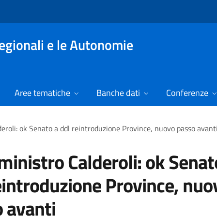
Regionali e le Autonomie
Aree tematiche
Banche dati
Conferenze
deroli: ok Senato a ddl reintroduzione Province, nuovo passo avant
ministro Calderoli: ok Senat
eintroduzione Province, nuo
 avanti