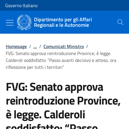
Vai al contenuto
Vai alla navigazione del sito
Governo Italiano
Dipartimento per gli Affari
Regionali e le Autonomie
Cerca
Homepage
/
...
/
Comunicati Ministro
/
FVG: Senato approva reintroduzione Province, è legge.
Calderoli soddisfatto: “Passo avanti decisivo e atteso, ora
riflessione per tutti i territori”
FVG: Senato approva
reintroduzione Province,
è legge. Calderoli
soddisfatto: “Passo