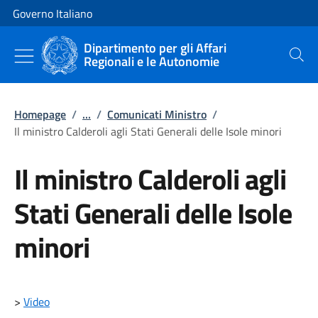
Vai al contenuto
Vai alla navigazione del sito
Governo Italiano
Dipartimento per gli Affari
Regionali e le Autonomie
Cerca
Homepage
/
...
/
Comunicati Ministro
/
Il ministro Calderoli agli Stati Generali delle Isole minori
Il ministro Calderoli agli
Stati Generali delle Isole
minori
>
Video