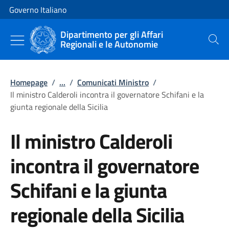
Vai al contenuto
Vai alla navigazione del sito
Governo Italiano
Dipartimento per gli Affari
Regionali e le Autonomie
Cerca
Homepage
/
...
/
Comunicati Ministro
/
Il ministro Calderoli incontra il governatore Schifani e la
giunta regionale della Sicilia
Il ministro Calderoli
incontra il governatore
Schifani e la giunta
regionale della Sicilia