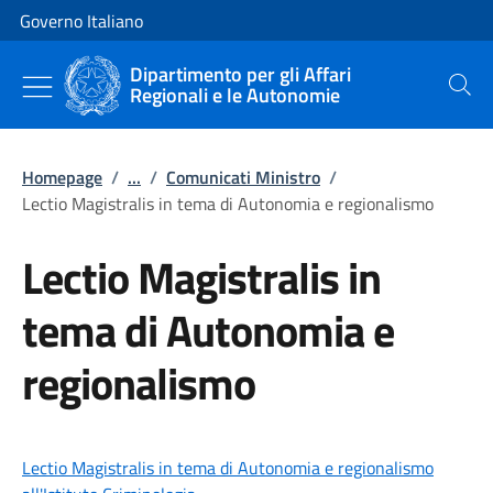
Vai al contenuto
Vai alla navigazione del sito
Governo Italiano
Dipartimento per gli Affari
Regionali e le Autonomie
Cerca
Homepage
/
...
/
Comunicati Ministro
/
Lectio Magistralis in tema di Autonomia e regionalismo
Lectio Magistralis in
tema di Autonomia e
regionalismo
Lectio Magistralis in tema di Autonomia e regionalismo