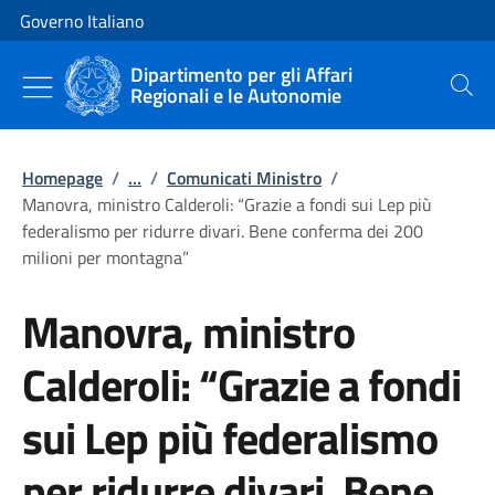
Vai al contenuto
Vai alla navigazione del sito
Governo Italiano
Dipartimento per gli Affari
Regionali e le Autonomie
Cerca
Homepage
/
...
/
Comunicati Ministro
/
Manovra, ministro Calderoli: “Grazie a fondi sui Lep più
federalismo per ridurre divari. Bene conferma dei 200
milioni per montagna”
Manovra, ministro
Calderoli: “Grazie a fondi
sui Lep più federalismo
per ridurre divari. Bene