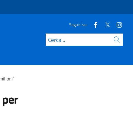
Seguici su:
Cerca
milioni”
 per