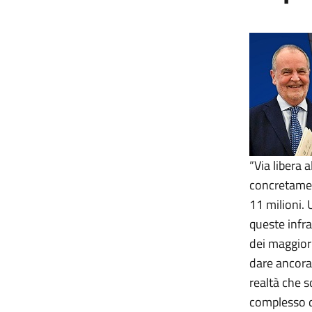
“Via libera 
concretament
11 milioni. 
queste infra
dei maggior
dare ancora 
realtà che so
complesso di