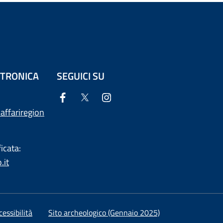
ETTRONICA
SEGUICI SU
affariregion
icata:
.it
essibilità
Sito archeologico (Gennaio 2025)