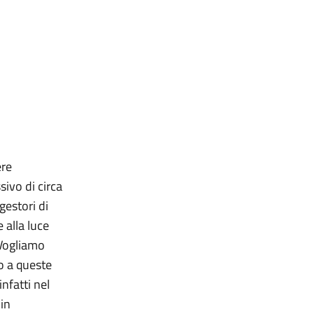
ere
sivo di circa
gestori di
 alla luce
 Vogliamo
o a queste
infatti nel
 in