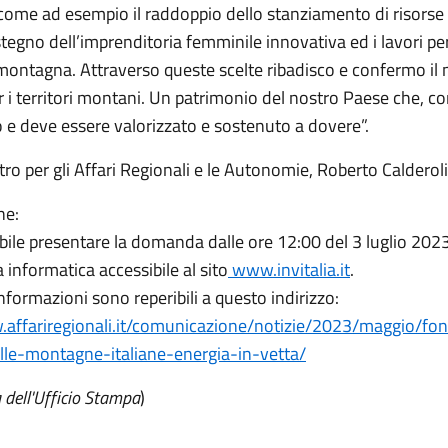
ome ad esempio il raddoppio dello stanziamento di risorse 
stegno dell’imprenditoria femminile innovativa ed i lavori pe
 montagna. Attraverso queste scelte ribadisco e confermo il
 i territori montani. Un patrimonio del nostro Paese che, c
 e deve essere valorizzato e sostenuto a dovere”.
stro per gli Affari Regionali e le Autonomie, Roberto Calderoli
he:
bile presentare la domanda dalle ore 12:00 del 3 luglio 202
 informatica accessibile al sito
www.invitalia.it
.
nformazioni sono reperibili a questo indirizzo:
.affariregionali.it/comunicazione/notizie/2023/maggio/fo
lle-montagne-italiane-energia-in-vetta/
 dell'Ufficio Stampa
)