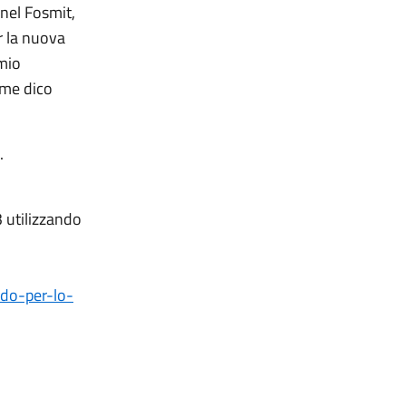
nel Fosmit,
r la nuova
 mio
ome dico
.
3 utilizzando
ndo-per-lo-