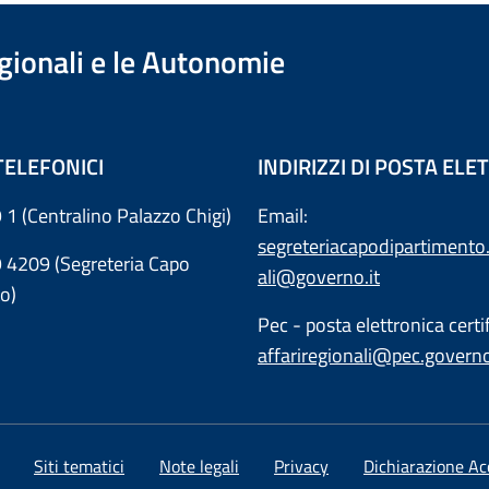
egionali e le Autonomie
TELEFONICI
INDIRIZZI DI POSTA EL
 1 (Centralino Palazzo Chigi)
Email:
segreteriacapodipartimento.
9 4209 (Segreteria Capo
ali@governo.it
o)
Pec - posta elettronica certif
affariregionali@pec.governo
Siti tematici
Note legali
Privacy
Dichiarazione Acc