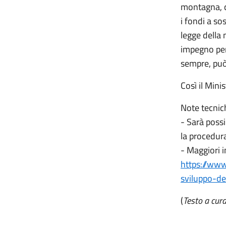
montagna, c
i fondi a so
legge della
impegno per
sempre, può
Così il Mini
Note tecnic
- Sarà possi
la procedura
- Maggiori i
https://www
sviluppo-de
(
Testo a cura