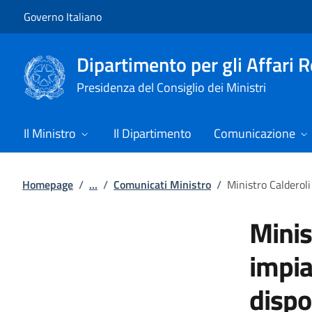
Vai al contenuto
Vai alla navigazione del sito
Governo Italiano
Dipartimento per gli Affari 
Presidenza del Consiglio dei Ministri
Il Ministro
Il Dipartimento
Comunicazione
Homepage
/
...
/
Comunicati Ministro
/
Ministro Calderoli
Minis
impian
dispo