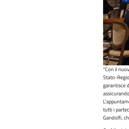
"Con il nuov
Stato-Region
garantisce d
assicurando 
L'appuntame
tutti i part
Gandolfi, ch