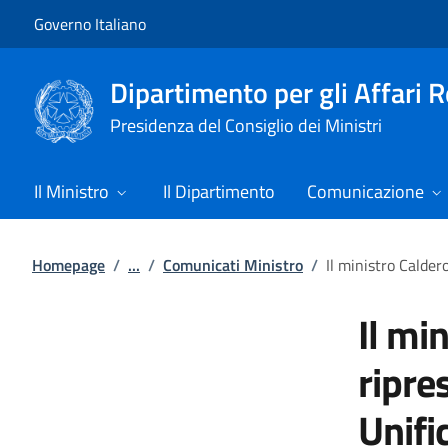
Vai al contenuto
Vai alla navigazione del sito
Governo Italiano
Dipartimento per gli Affari 
Presidenza del Consiglio dei Ministri
Il Ministro
Il Dipartimento
Comunicazione
Homepage
/
...
/
Comunicati Ministro
/
Il ministro Calder
Il mi
ripre
Unifi