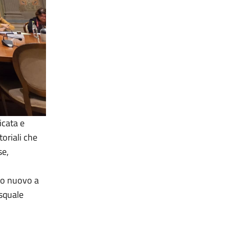
icata e
toriali che
se,
no nuovo a
asquale