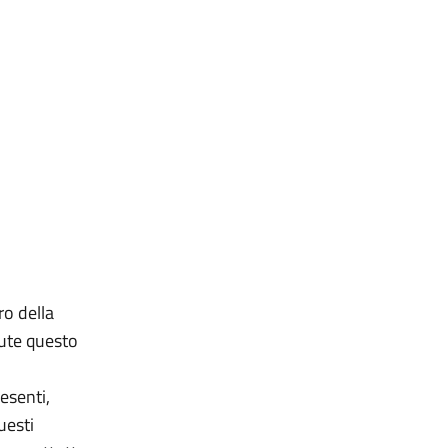
ro della
nute questo
resenti,
uesti