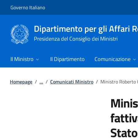
Vai al contenuto
Vai alla navigazione del sito
Governo Italiano
Dipartimento per gli Affari 
Presidenza del Consiglio dei Ministri
Il Ministro
Il Dipartimento
Comunicazione
Homepage
/
...
/
Comunicati Ministro
/
Ministro Roberto C
Minis
fatti
Stato