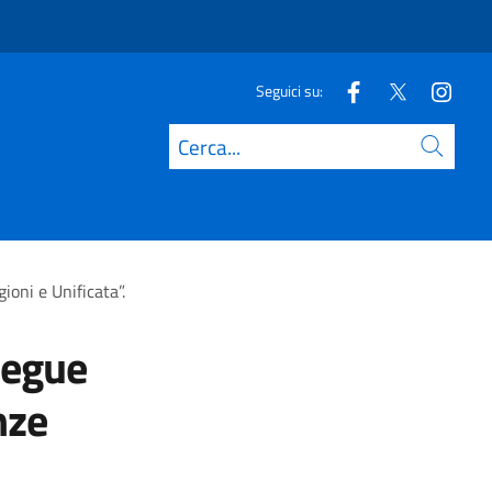
Seguici su:
Cerca
oni e Unificata”.
segue
nze