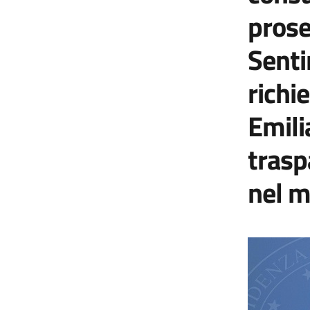
prose
Sentir
richi
Emil
trasp
nel m