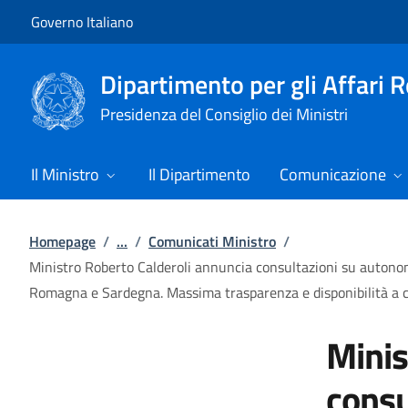
Vai al contenuto
Vai alla navigazione del sito
Governo Italiano
Dipartimento per gli Affari 
Presidenza del Consiglio dei Ministri
Il Ministro
Il Dipartimento
Comunicazione
Homepage
/
...
/
Comunicati Ministro
/
Ministro Roberto Calderoli annuncia consultazioni su autonomia
Romagna e Sardegna. Massima trasparenza e disponibilità a c
Minis
consu