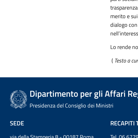
trasparenza 
merito e sui
dialogo con 
nell’interess
Lo rende not
(
Testo a cu
Dipartimento per gli Affari R
Presidenza del Consiglio dei Ministri
SEDE
RECAPITI 
via della Stamperia 8 - 00187 Roma
Tel. 06 6779