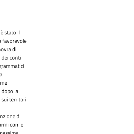
è stato il
e favorevole
novra di
 dei conti
ogrammatici
ma
same
e dopo la
sui territori
nzione di
armi con le
n massima