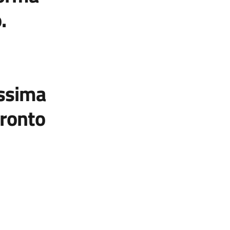
.
ssima
fronto