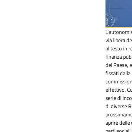
L’autonomia 
via libera 
al testo in 
finanza pubb
del Paese, 
fissati dall
commissione 
effettivo. C
serie di inc
di diverse R
prossimamen
aprire delle
parti social