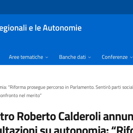
Regionali e le Autonomie
Aree tematiche
Banche dati
Conferenze
: “Riforma prosegue percorso in Parlamento. Sentirò parti sociali e
onfronto nel merito”
tro Roberto Calderoli annun
ltazioni su autonomia: “Ri