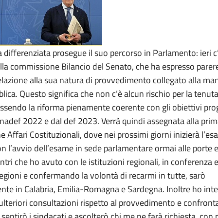
differenziata prosegue il suo percorso in Parlamento: ieri c’
della commissione Bilancio del Senato, che ha espresso parer
relazione alla sua natura di provvedimento collegato alla ma
lica. Questo significa che non c’è alcun rischio per la tenuta
essendo la riforma pienamente coerente con gli obiettivi pr
a nadef 2022 e dal def 2023. Verrà quindi assegnata alla pri
Affari Costituzionali, dove nei prossimi giorni inizierà l’e
on l’avvio dell’esame in sede parlamentare ormai alle porte 
ontri che ho avuto con le istituzioni regionali, in conferenza e 
egioni e confermando la volontà di recarmi in tutte, sarò
te in Calabria, Emilia-Romagna e Sardegna. Inoltre ho inte
 ulteriori consultazioni rispetto al provvedimento e confront
i: sentirò i sindacati e ascolterò chi me ne farà richiesta, co