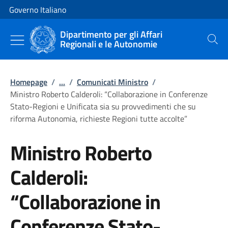
Vai al contenuto
Vai alla navigazione del sito
Governo Italiano
Dipartimento per gli Affari
Regionali e le Autonomie
Cerca
Homepage
/
...
/
Comunicati Ministro
/
Ministro Roberto Calderoli: “Collaborazione in Conferenze
Stato-Regioni e Unificata sia su provvedimenti che su
riforma Autonomia, richieste Regioni tutte accolte”
Ministro Roberto
Calderoli:
“Collaborazione in
Conferenze Stato-