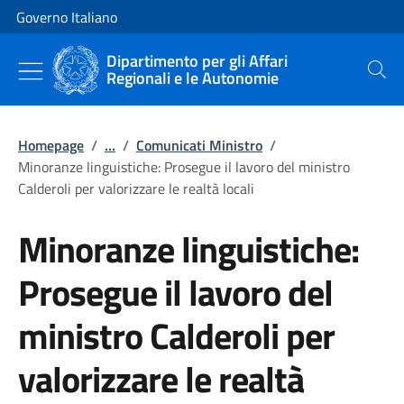
Vai al contenuto
Vai alla navigazione del sito
Governo Italiano
Dipartimento per gli Affari
Regionali e le Autonomie
Cerca
Homepage
/
...
/
Comunicati Ministro
/
Minoranze linguistiche: Prosegue il lavoro del ministro
Calderoli per valorizzare le realtà locali
Minoranze linguistiche:
Prosegue il lavoro del
ministro Calderoli per
valorizzare le realtà