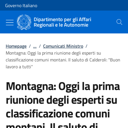
Vai al contenuto
Vai alla navigazione del sito
Governo Italiano
Dipartimento per gli Affari
Regionali e le Autonomie
Cerca
Homepage
/
...
/
Comunicati Ministro
/
Montagna: Oggi la prima riunione degli esperti su
classificazione comuni montani. Il saluto di Calderoli: "Buon
lavoro a tutti"
Montagna: Oggi la prima
riunione degli esperti su
classificazione comuni
montani. Il saluto di