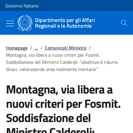
Vai al contenuto
Vai alla navigazione del sito
Governo Italiano
Dipartimento per gli Affari
Regionali e le Autonomie
Cerca
Homepage
/
...
/
Comunicati Ministro
/
Montagna, via libera a nuovi criteri per Fosmit.
Soddisfazione del Ministro Calderoli: “obiettivo è ridurre
divari, valorizzando aree realmente montane”
Montagna, via libera a
nuovi criteri per Fosmit.
Soddisfazione del
Ministro Calderoli: