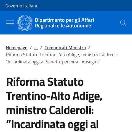
Vai al contenuto
Vai alla navigazione del sito
Governo Italiano
Dipartimento per gli Affari
Regionali e le Autonomie
Cerca
Homepage
/
...
/
Comunicati Ministro
/
Riforma Statuto Trentino-Alto Adige, ministro Calderoli:
“Incardinata oggi al Senato, percorso prosegue”
Riforma Statuto
Trentino-Alto Adige,
ministro Calderoli:
“Incardinata oggi al