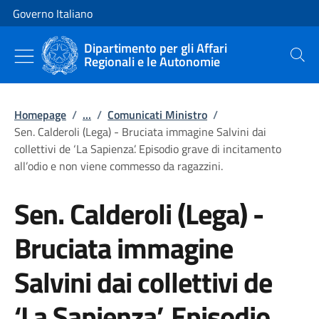
Vai al contenuto
Vai alla navigazione del sito
Governo Italiano
Dipartimento per gli Affari
Regionali e le Autonomie
Cerca
Homepage
/
...
/
Comunicati Ministro
/
Sen. Calderoli (Lega) - Bruciata immagine Salvini dai
collettivi de ‘La Sapienza’. Episodio grave di incitamento
all’odio e non viene commesso da ragazzini.
Sen. Calderoli (Lega) -
Bruciata immagine
Salvini dai collettivi de
‘La Sapienza’. Episodio