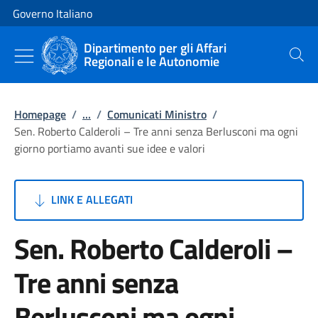
Vai al contenuto
Vai alla navigazione del sito
Governo Italiano
Dipartimento per gli Affari
Regionali e le Autonomie
Cerca
Homepage
/
...
/
Comunicati Ministro
/
Sen. Roberto Calderoli – Tre anni senza Berlusconi ma ogni
giorno portiamo avanti sue idee e valori
LINK E ALLEGATI
Sen. Roberto Calderoli –
Tre anni senza
Berlusconi ma ogni