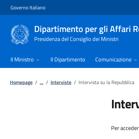
Vai al contenuto
Vai alla navigazione del sito
Governo Italiano
Dipartimento per gli Affari 
Presidenza del Consiglio dei Ministri
Il Ministro
Il Dipartimento
Comunicazione
Homepage
/
...
/
Interviste
/
Intervista su la Repubblica
Inter
Per accedere