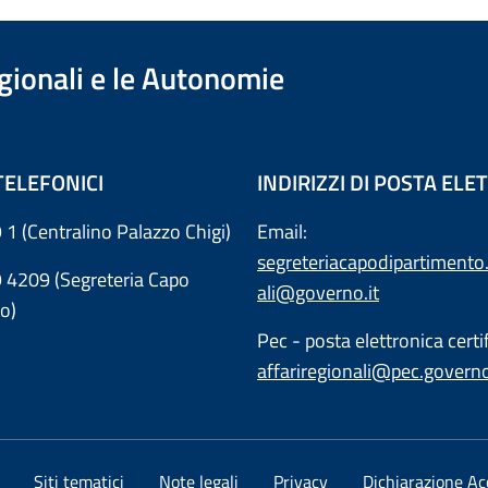
egionali e le Autonomie
TELEFONICI
INDIRIZZI DI POSTA EL
 1 (Centralino Palazzo Chigi)
Email:
segreteriacapodipartimento.
9 4209 (Segreteria Capo
ali@governo.it
o)
Pec - posta elettronica certif
affariregionali@pec.governo
Siti tematici
Note legali
Privacy
Dichiarazione Acc