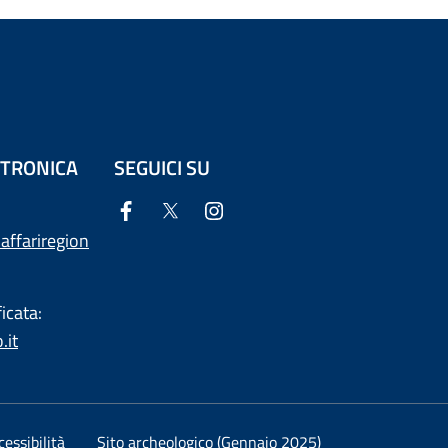
ETTRONICA
SEGUICI SU
affariregion
icata:
.it
essibilità
Sito archeologico (Gennaio 2025)