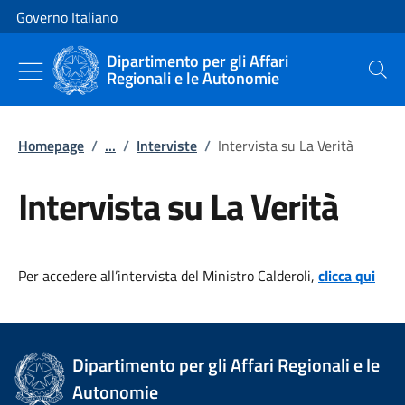
Vai al contenuto
Vai alla navigazione del sito
Governo Italiano
Dipartimento per gli Affari
Regionali e le Autonomie
Cerca
Homepage
/
...
/
Interviste
/
Intervista su La Verità
Intervista su La Verità
Per accedere all’intervista del Ministro Calderoli,
clicca qui
Dipartimento per gli Affari Regionali e le
Autonomie