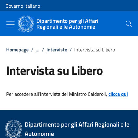
Vai al contenuto
Vai alla navigazione del sito
Governo Italiano
Dipartimento per gli Affari
Regionali e le Autonomie
Cerca
Homepage
/
...
/
Interviste
/
Intervista su Libero
Intervista su Libero
Per accedere all’intervista del Ministro Calderoli,
clicca qui
Dipartimento per gli Affari Regionali e le
Autonomie