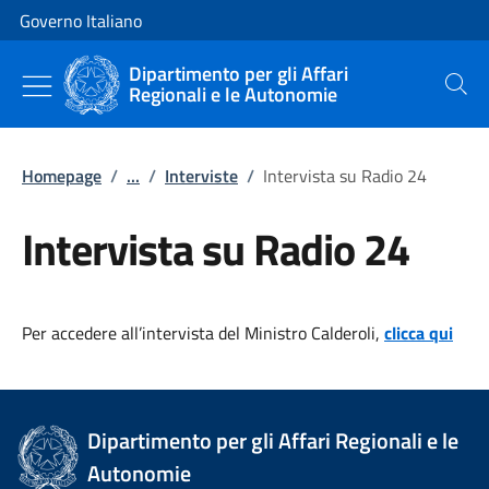
Vai al contenuto
Vai alla navigazione del sito
Governo Italiano
Dipartimento per gli Affari
Regionali e le Autonomie
Cerca
Homepage
/
...
/
Interviste
/
Intervista su Radio 24
Intervista su Radio 24
Per accedere all’intervista del Ministro Calderoli,
clicca qui
Dipartimento per gli Affari Regionali e le
Autonomie