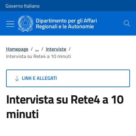
Vai al contenuto
Vai alla navigazione del sito
Governo Italiano
Dipartimento per gli Affari
Regionali e le Autonomie
Cerca
Homepage
/
...
/
Interviste
/
Intervista su Rete4 a 10 minuti
LINK E ALLEGATI
Intervista su Rete4 a 10
minuti