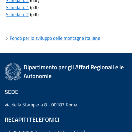
Scheda n. 2
(doc)
Scheda n. 1
(pdf)
Scheda n. 2
(pdf)
>
Fondo per lo sviluppo delle montagne italiane
Dipartimento per gli Affari Regionali e le
Autonomie
SEDE
via della Stamperia 8 - 00187 Roma
RECAPITI TELEFONICI