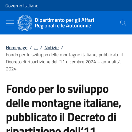
Vai al contenuto
Vai alla navigazione del sito
Governo Italiano
Dipartimento per gli Affari
Regionali e le Autonomie
Cerca
Homepage
/
...
/
Notizie
/
Fondo per lo sviluppo delle montagne italiane, pubblicato il
Decreto di ripartizione dell’11 dicembre 2024 – annualità
2024
Fondo per lo sviluppo
delle montagne italiane,
pubblicato il Decreto di
ripartizione dell’11