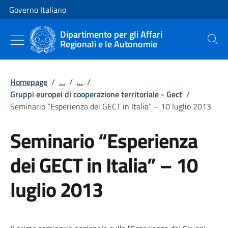
Vai al contenuto
Vai alla navigazione del sito
Governo Italiano
Dipartimento per gli Affari
Regionali e le Autonomie
Cerca
Homepage
/
...
/
...
/
Gruppi europei di cooperazione territoriale - Gect
/
Seminario “Esperienza dei GECT in Italia” – 10 luglio 2013
Seminario “Esperienza
dei GECT in Italia” – 10
luglio 2013