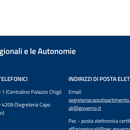
egionali e le Autonomie
TELEFONICI
INDIRIZZI DI POSTA EL
 1 (Centralino Palazzo Chigi)
Email:
segreteriacapodipartimento.
9 4209 (Segreteria Capo
ali@governo.it
o)
Pec - posta elettronica certif
affariregionali@pec.governo