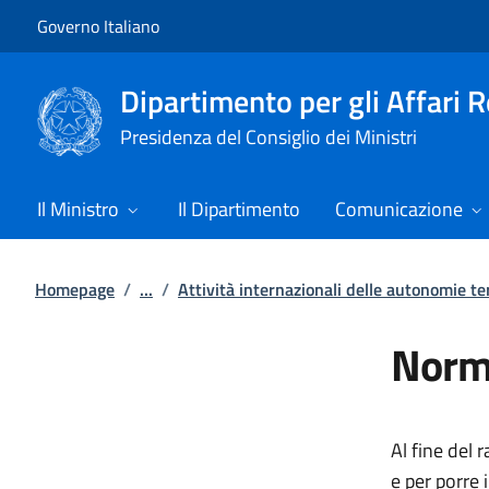
Vai al contenuto
Vai alla navigazione del sito
Governo Italiano
Dipartimento per gli Affari 
Presidenza del Consiglio dei Ministri
Il Ministro
Il Dipartimento
Comunicazione
Homepage
/
...
/
Attività internazionali delle autonomie ter
Norma
Al fine del
e per porre 