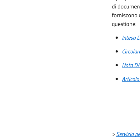
di documenti
forniscono u
questione:
Intesa
Circola
Nota D
Articol
>
Servizio pe