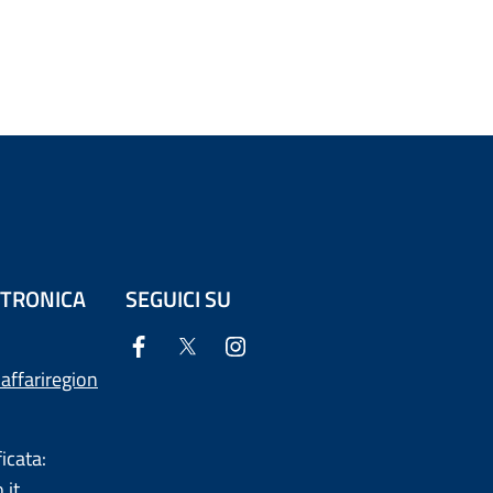
ETTRONICA
SEGUICI SU
affariregion
icata:
.it