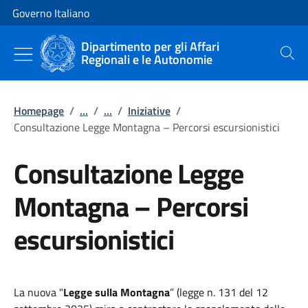
Vai al contenuto
Vai alla navigazione del sito
Governo Italiano
Dipartimento per gli Affari
Regionali e le Autonomie
Cerca
Homepage
/
...
/
...
/
Iniziative
/
Consultazione Legge Montagna – Percorsi escursionistici
Consultazione Legge
Montagna – Percorsi
escursionistici
La nuova "
Legge sulla Montagna
” (legge n. 131 del 12