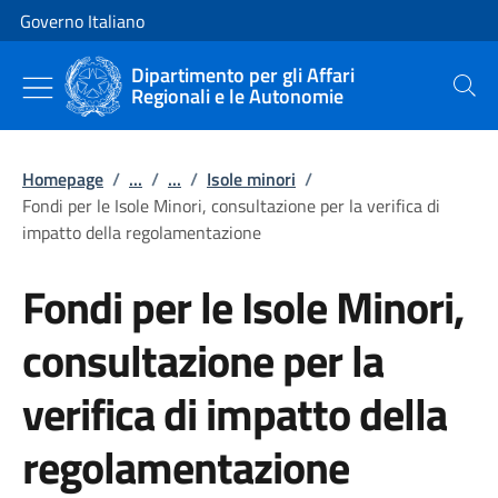
Vai al contenuto
Vai alla navigazione del sito
Governo Italiano
Dipartimento per gli Affari
Regionali e le Autonomie
Cerca
Homepage
/
...
/
...
/
Isole minori
/
Fondi per le Isole Minori, consultazione per la verifica di
impatto della regolamentazione
Fondi per le Isole Minori,
consultazione per la
verifica di impatto della
regolamentazione