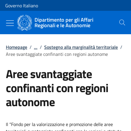
Vai al contenuto
Vai alla navigazione del sito
Governo Italiano
Dipartimento per gli Affari
Regionali e le Autonomie
Cerca
Homepage
/
...
/
Sostegno alla marginalità territoriale
/
Aree svantaggiate confinanti con regioni autonome
Aree svantaggiate
confinanti con regioni
autonome
Il “Fondo per la valorizzazione e promozione delle aree