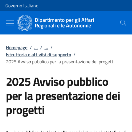
Vai al contenuto
Vai alla navigazione del sito
Governo Italiano
Dipartimento per gli Affari
Regionali e le Autonomie
Cerca
Homepage
/
...
/
...
/
Istruttoria e attività di supporto
/
2025 Avviso pubblico per la presentazione dei progetti
2025 Avviso pubblico
per la presentazione dei
progetti