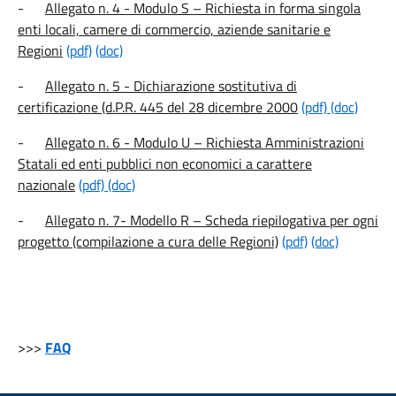
-
Allegato n. 4 - Modulo S – Richiesta in forma singola
enti locali, camere di commercio, aziende sanitarie e
Regioni
(pdf)
(doc)
-
Allegato n. 5 - Dichiarazione sostitutiva di
certificazione (d.P.R. 445 del 28 dicembre 2000
(pdf)
(doc)
-
Allegato n. 6 - Modulo U – Richiesta Amministrazioni
Statali ed enti pubblici non economici a carattere
nazionale
(pdf)
(doc)
-
Allegato n. 7- Modello R – Scheda riepilogativa per ogni
progetto (compilazione a cura delle Regioni)
(pdf)
(doc)
>>>
FAQ